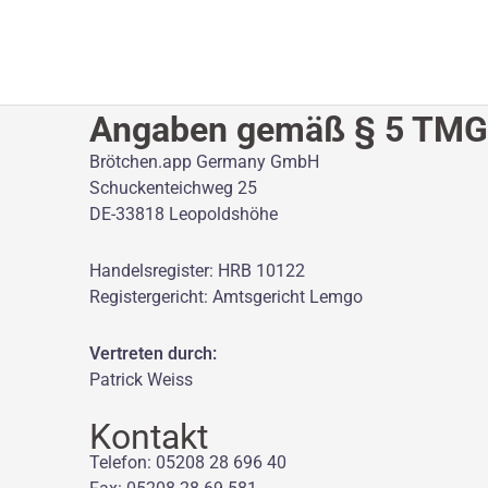
Zum
Inhalt
springen
Angaben gemäß § 5 TMG
Brötchen.app Germany GmbH f
Schuckenteichw
DE-33818 Leopoldshö
Handelsregister: HRB 101
Registergericht: Amtsgeric
Vertreten durch: 
Patrick Weiss 
Kontak
Telefon: 05208 28 696 