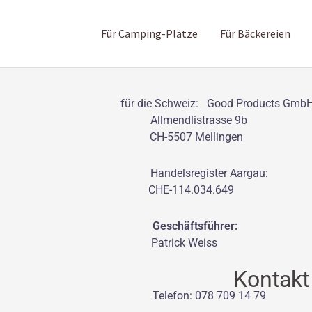
Für Camping-Plätze
Für Bäckereien
ür die Schweiz: Good Products Gmb
eg 25 Allmendlistr
he CH-5507 Mellingen
22 Handelsregister Aargau:
ht Lemgo CHE-114.034.649
Geschäftsführer:
Patrick Weiss
t Kontakt
40 Telefon: 078 709 14 79