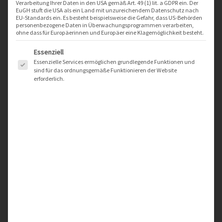
akti
Verarbeitung Ihrer Daten in den USA gemäß Art. 49 (1) lit. a GDPR ein. Der
nfor
EuGH stuft die USA als ein Land mit unzureichendem Datenschutz nach
EU-Standards ein. Es besteht beispielsweise die Gefahr, dass US-Behörden
mati
personenbezogene Daten in Überwachungsprogrammen verarbeiten,
onen
ohne dass für Europäerinnen und Europäer eine Klagemöglichkeit besteht.
Es folgt eine Liste der Service-Gruppen, für die eine Einwilligung er
Firmenname
Essenziell
Essenzielle Services ermöglichen grundlegende Funktionen und
sind für das ordnungsgemäße Funktionieren der Website
erforderlich.
Anrede
Vorname
Nachname