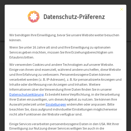
Zum
Inhalt
Brötchen.app
Mit dies
springen
Datenschutz-Präferenz
einfach. vorbestellen.
No Thanks
INSTALL
Wir benötigen Ihre Einwilligung, bevor Sie unsere Website weiter besuchen
können.
Wenn Sie unter 16 Jahre alt sind und Ihre Einwilligung zu optionalen
Hau
Services geben möchten, müssen Sie Ihre Erziehungsberechtigten um
Erlaubnis bitten.
Wir verwenden Cookies und andere Technologien auf unserer Website.
Einige von ihnen sind essenziell, während andere uns helfen, diese Website
und Ihre Erfahrung zu verbessern.
Personenbezogene Daten können
verarbeitet werden (z. B. IP-Adressen), z. B. für personalisierte Anzeigen und
Inhalte oder die Messung von Anzeigen und Inhalten.
Weitere
Informationen über die Verwendung Ihrer Daten finden Sie in unserer
Datenschutzerklärung
.
Es besteht keine Verpflichtung, in die Verarbeitung
Ihrer Daten einzuwilligen, um dieses Angebot zu nutzen.
Sie können Ihre
Auswahl jederzeit unter
Einstellungen
widerrufen oder anpassen.
Bitte
beachten Sie, dass aufgrund individueller Einstellungen möglicherweise
nicht alle Funktionen der Website verfügbar sind.
Kont
Einige Services verarbeiten personenbezogene Daten in den USA. Mit Ihrer
Einwilligung zur Nutzung dieser Services willigen Sie auch in die