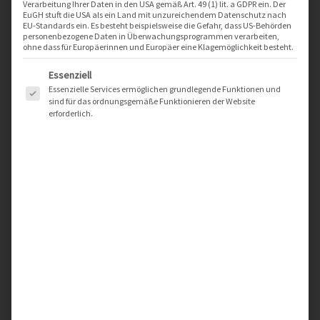
Verarbeitung Ihrer Daten in den USA gemäß Art. 49 (1) lit. a GDPR ein. Der
EuGH stuft die USA als ein Land mit unzureichendem Datenschutz nach
EU-Standards ein. Es besteht beispielsweise die Gefahr, dass US-Behörden
personenbezogene Daten in Überwachungsprogrammen verarbeiten,
Brötchen.app Germany GmbH („BA“) ist es ein wichtiges
ohne dass für Europäerinnen und Europäer eine Klagemöglichkeit besteht.
Anliegen, dass Ihre Privatsphäre bei der Nutzung unserer
Es folgt eine Liste der Service-Gruppen, für die eine Einwilligung er
Dienste geschützt ist. Wir haben daher diese Privacy Policy
Essenziell
erstellt, um Ihnen darzulegen, wie Ihre personenbezogenen
Essenzielle Services ermöglichen grundlegende Funktionen und
sind für das ordnungsgemäße Funktionieren der Website
Daten verarbeitet und geschützt werden. Bitte informieren Sie
erforderlich.
sich über alle Änderungen dieser Privacy Policy, indem Sie
unsere Websites und mobilen Anwendungen („Plattform“)
besuchen.
Diese Privacy Policy gilt nur für Kunden von BA und Nutzer
unserer Plattform und Dienste.
WELCHE INFORMATIONEN SAMMELN WIR?