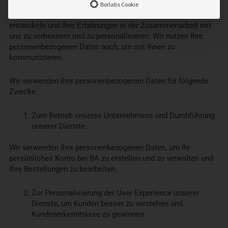
Unternehmen zu betreiben, unsere bestehende Plattform zu
Borlabs Cookie
bewerben und zu verbessern, neue Dienstleistungen zu
entwickeln und Ihre Erfahrungen in der Zusammenarbeit mit
uns zu verbessern und zu personalisieren. Wir nutzen Ihre
personenbezogenen Daten auch, um mit Ihnen zu
kommunizieren.
Wir verwenden Ihre personenbezogenen Daten für folgende
Zwecke:
Zum Betrieb unseres Unternehmens und Durchführung
unserer Dienste.
Wir verwenden Ihre personenbezogenen Daten, um Ihr
persönliches Konto bei BA zu erstellen und zu verwalten und
Ihre Bestellungen zu bearbeiten.
Zur Personalisierung der User Experience unserer
Dienste, um Kunden besser zu verstehen und
Kundenerkenntnisse zu gewinnen